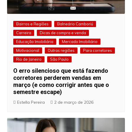
Bairros e Regiões
Balneário Camboriú
Carreira
Dicas de compra e venda
Educação Imobiliária
Mercado Imobiliário
Motivacional
Outras regiões
Para corretores
Rio de Janeiro
São Paulo
O erro silencioso que está fazendo
corretores perderem vendas em
março (e como corrigir antes que o
semestre escape)
Estella Pereira
2 de março de 2026