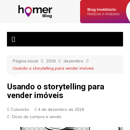
Ir
para
Blog Homer:
Posts semanais sobre o mercado imobiliário e dicas para
o
corretores imobiliários encontrarem parceiros e venderem mais.
Mercado
conteúdo
Imobiliário,
Corretores e
Imóveis
Página inicial
2018
dezembro
Usando o storytelling para vender imóveis
Usando o storytelling para
vender imóveis
Colunista
4 de dezembro de 2018
Dicas de compra e venda