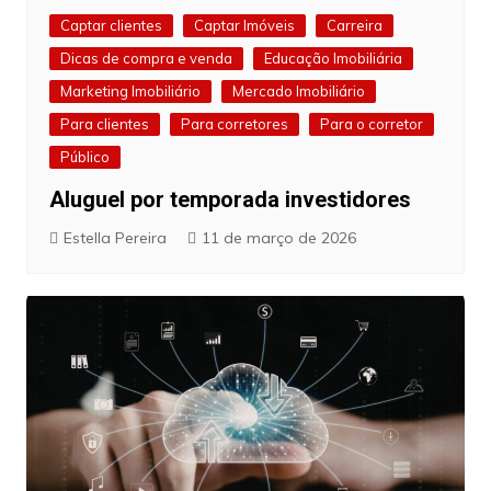
Captar clientes
Captar Imóveis
Carreira
Dicas de compra e venda
Educação Imobiliária
Marketing Imobiliário
Mercado Imobiliário
Para clientes
Para corretores
Para o corretor
Público
Aluguel por temporada investidores
Estella Pereira
11 de março de 2026