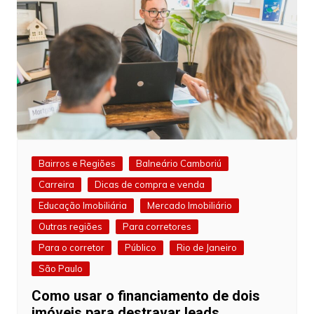
Bairros e Regiões
Balneário Camboriú
Carreira
Dicas de compra e venda
Educação Imobiliária
Mercado Imobiliário
Outras regiões
Para corretores
Para o corretor
Público
Rio de Janeiro
São Paulo
Como usar o financiamento de dois
imóveis para destravar leads